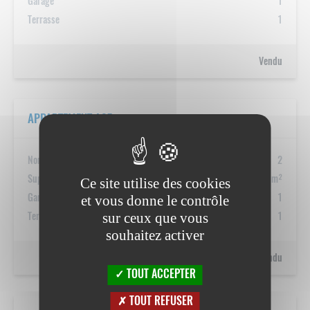
Garage
1
Terrasse
1
Vendu
APPARTEMENT A07
Nombre de chambres
2
Ce site utilise des cookies
Superficie
92 m²
et vous donne le contrôle
Garage
1
sur ceux que vous
Terrasse
1
souhaitez activer
Vendu
TOUT ACCEPTER
TOUT REFUSER