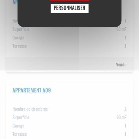
APPARTEMENT A08
PERSONNALISER
Nombre de chambres
1
Superficie
63 m²
Garage
1
Terrasse
1
Vendu
APPARTEMENT A09
Nombre de chambres
2
Superficie
90 m²
Garage
1
Terrasse
1