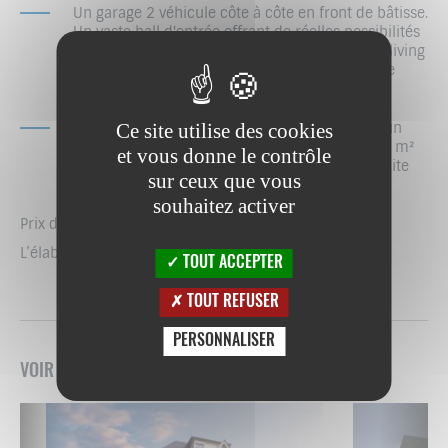
Un garage 2 véhicule côte à côte en front de bâtisse.
Un vaste hall d'entrée offrant de réelles possibilités
de rangement et un WC séparé, un bel espace living
et cuisine, avec un accès sur la terrasse, puis le
jardin.
Ce site utilise des cookies
La partie nuit en deux étages est composée d’un
premier plateau avec 2 belles chambres de 20 m²
et vous donne le contrôle
et leur salle de bains puis d’un plateau avec suite
sur ceux que vous
parentale, salle de bain et dressing.
souhaitez activer
Prix de 996 865 € , terrain compris.
L’élaboration du passeport énergétique est en cours.
TOUT ACCEPTER
TOUT REFUSER
PERSONNALISER
VOIR D’AUTRES BIENS