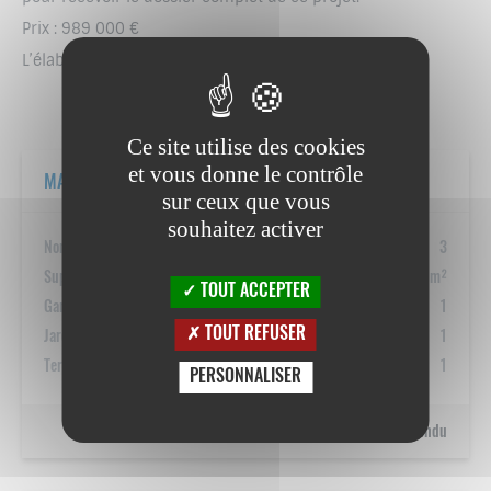
Prix : 989 000 €
L’élaboration du passeport énergétique est en cours.
Ce site utilise des cookies
et vous donne le contrôle
MAISON 1
sur ceux que vous
souhaitez activer
Nombre de chambres
3
Superficie
162 m²
TOUT ACCEPTER
Garage
1
TOUT REFUSER
Jardin
1
Terrasse
1
PERSONNALISER
Vendu