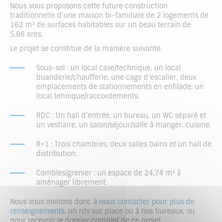
Nous vous proposons cette future construction
traditionnelle d’une maison bi-familiale de 2 logements de
162 m² de surfaces habitables sur un beau terrain de
5.86 ares.
Le projet se constitue de la manière suivante.
Sous-sol : un local cave/technique, un local
buanderie/chaufferie, une cage d’escalier, deux
emplacements de stationnements en enfilade, un
local tehnique/raccordements.
RDC : Un hall d’entrée, un bureau, un WC séparé et
un vestiaire, un salon/séjour/salle à manger, cuisine.
R+1 : Trois chambres, deux salles bains et un hall de
distribution.
Combles/grenier : un espace de 24,74 m² à
aménager librement.
Nous vous invitons donc à
nous contacter pour plus de
renseignements
, un rdv sur place ou à nos bureaux, ou
pour recevoir le dossier complet de ce projet.